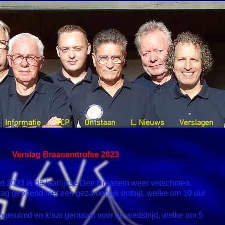
Informatie
VCP
Ontstaan
L. Nieuws
Verslagen
Verslag Braasemtrofee 2023
t 2023 is de jaarlijkse Den Braasem weer verschoten.
 dag geopend met een gezamenlijk ontbijt, welke om 10 uur
 opgeruimd en klaar gemaakt voor de wedstrijd, welke om 5