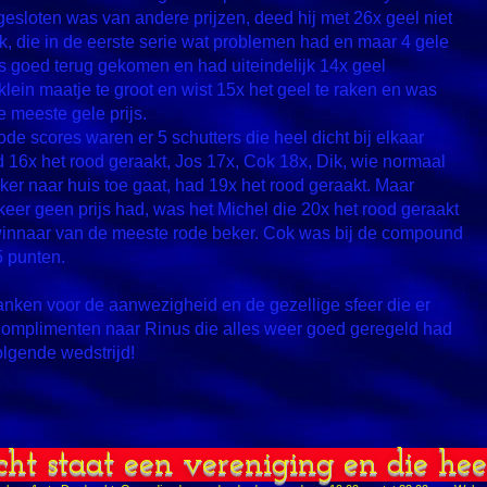
tgesloten was van andere prijzen, deed hij met 26x geel niet
k, die in de eerste serie wat problemen had en maar 4 gele
 goed terug gekomen en had uiteindelijk 14x geel
lein maatje te groot en wist 15x het geel te raken en was
 meeste gele prijs.
ode scores waren er 5 schutters die heel dicht bij elkaar
6x het rood geraakt, Jos 17x, Cok 18x, Dik, wie normaal
er naar huis toe gaat, had 19x het rood geraakt. Maar
keer geen prijs had, was het Michel die 20x het rood geraakt
winnaar van de meeste rode beker. Cok was bij de compound
5 punten.
anken voor de aanwezigheid en de gezellige sfeer die er
omplimenten naar Rinus die alles weer goed geregeld had
olgende wedstrijd!
cht staat een vereniging en die he