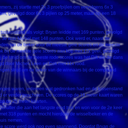
emers, zij startte met 2x 3 proefpijlen om vervolgens 6x 3
eten, gevolgd door 6x 3 pijlen op 25 meter, maar op een 18
 tussenstand als volgt: Bryan leidde met 169 punten, gevolgd
. 3e was Michel met 148 punten. Ook werd er, naast de
reden om de beker voor de meeste gele scores en de meeste
ok bij de meeste gele scores aan kop met 17x geel, gevolgd
ij de strijd om de meeste rode scores was het Dik die de dans
gd door Michel, Leen en Cok met 11x rood.
igen strijd om de beker van de winnaars bij de compound
ngen waren, iedereen wat gedronken had en de tussenstand
 er verder geschoten. De scores op de 18 meter kaart waren
 op de 25 meter kaarten.
schutter die aan het langste eind trok en won voor de 2e keer
d met 318 punten en mocht hierdoor de wisselbeker en de
huis nemen.
ele score werd ook nog even spannend. Doordat Bryan de