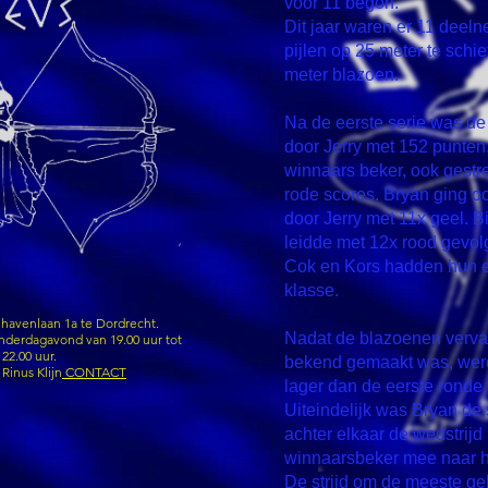
voor 11 begon.
Dit jaar waren er 11 deeln
pijlen op 25 meter te schi
meter blazoen.
Na de eerste serie was de
door Jerry met 152 punten
winnaars beker, ook gest
rode scores. Bryan ging o
door Jerry met 11x geel. B
leidde met 12x rood gevol
Cok en Kors hadden hun e
klasse.
avenlaan 1a te Dordrecht.
Nadat de blazoenen verva
derdagavond van 19.00 uur tot
22.00 uur.
bekend gemaakt was, werd
Rinus Klijn
CONTACT
lager dan de eerste ronde
Uiteindelijk was Bryan de 
achter elkaar de wedstrij
winnaarsbeker mee naar 
De strijd om de meeste g