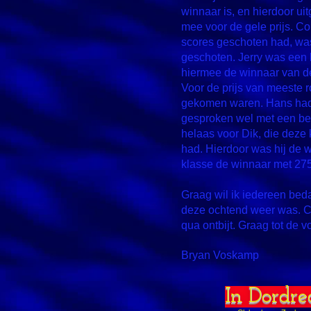
winnaar is, en hierdoor ui
mee voor de gele prijs. Co
scores geschoten had, was
geschoten. Jerry was een k
hiermee de winnaar van de
Voor de prijs van meeste r
gekomen waren. Hans had 1
gesproken wel met een bek
helaas voor Dik, die deze 
had. Hierdoor was hij de 
klasse de winnaar met 27
Graag wil ik iedereen bed
deze ochtend weer was. C
qua ontbijt. Graag tot de v
Bryan Voskamp
In Dordre