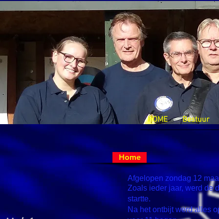
HOME
Bestuur
Home
Afgelopen zondag 12 maar
Zoals ieder jaar, werd de
startte.
Na het ontbijt werd alles