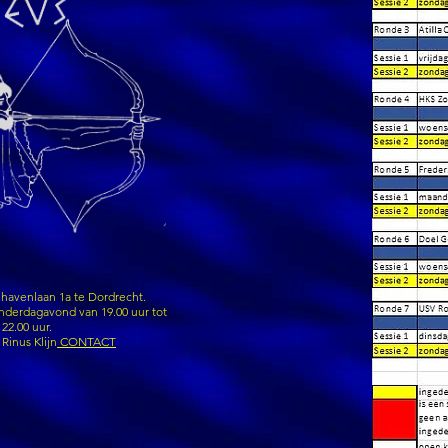
avenlaan 1a te Dordrecht.
derdagavond van 19.00 uur tot
22.00 uur.
Rinus Klijn
CONTACT