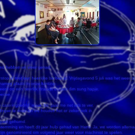
ond hebben wij weer gehad.
top in met een heerlijke barbecue. Vrijdagavond 5 juli was het weer z
namen plaats in onze kantine.
eerd op een heerlijk drankje en een dim sung hapje.
becue.
teringbedrijf, maar dat gaat me net iets te ver.
t dingen te doen en we houden het er zeker ook in.
 goed gehumd.
stemming en heeft dit jaar hulp gehad van Hans. Ja, we worden allema
 zijn genomineerd om volgend jaar weer voor machinist te spelen.